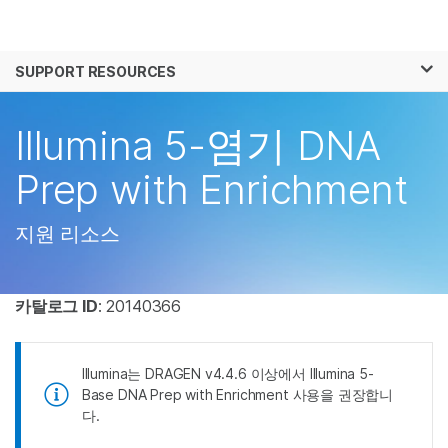
제품
×
보다 관련성이 높은 콘텐츠를 확인하실 수 있
SUPPORT RESOURCES
솔루션
습니다. 주요 관심 분야를 선택해 주세요:
학습
Illumina 5-염기 DNA
암 연구
임상 종양학 연구
미생물학 연구
생식 보건 연구
회사
Prep with Enrichment
농업유전체학 연구
유전 및 희귀 질환 연
복합 질환 연구
구
지원
지원 리소스
추천 링크
카탈로그 ID
: 20140366
Illumina는 DRAGEN v4.4.6 이상에서 Illumina 5-
Base DNA Prep with Enrichment 사용을 권장합니
다.