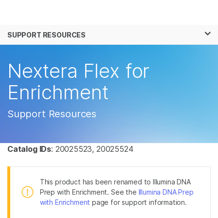
제품
×
보다 관련성이 높은 콘텐츠를 확인하실 수 있
SUPPORT RESOURCES
솔루션
습니다. 주요 관심 분야를 선택해 주세요:
학습
Nextera Flex for
암 연구
임상 종양학 연구
미생물학 연구
생식 보건 연구
회사
Enrichment
농업유전체학 연구
유전 및 희귀 질환 연
복합 질환 연구
구
지원
Support Resources
추천 링크
Catalog IDs
: 20025523, 20025524
This product has been renamed to Illumina DNA
Prep with Enrichment. See the
Illumina DNA Prep
with Enrichment
page for support information.