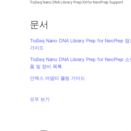
TruSeq Nano DNA Library Prep Kit for NeoPrep Support
문서
TruSeq Nano DNA Library Prep for NeoPrep 
가이드
TruSeq Nano DNA Library Prep for NeoPrep 
품 및 장비 목록
인덱스 어댑터 풀링 가이드
모두 보기