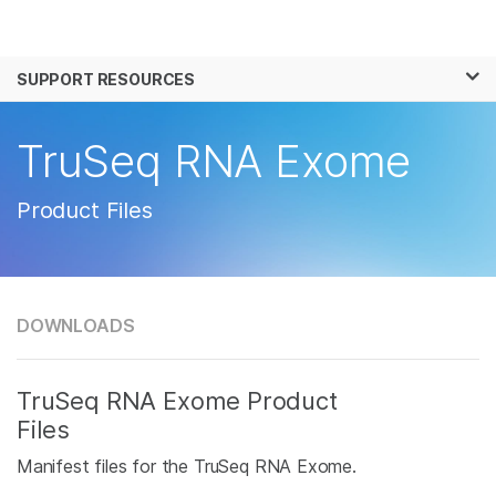
제품
×
보다 관련성이 높은 콘텐츠를 확인하실 수 있
SUPPORT RESOURCES
솔루션
습니다. 주요 관심 분야를 선택해 주세요:
학습
TruSeq RNA Exome
암 연구
임상 종양학 연구
미생물학 연구
생식 보건 연구
회사
농업유전체학 연구
유전 및 희귀 질환 연
Product Files
복합 질환 연구
구
지원
추천 링크
DOWNLOADS
TruSeq RNA Exome Product
Files
Manifest files for the TruSeq RNA Exome.