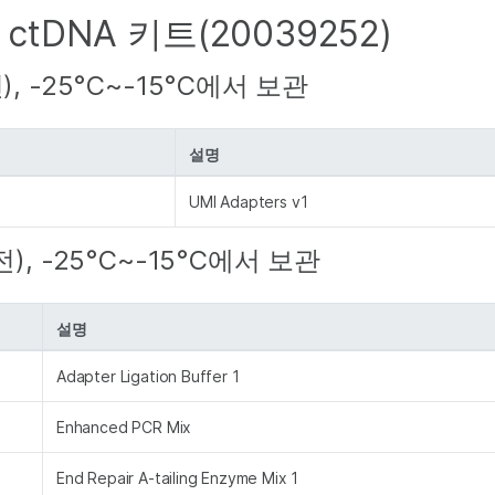
00 ctDNA 키트(20039252)
, -25°C~-15°C에서 보관
설명
UMI Adapters v1
), -25°C~-15°C에서 보관
설명
Adapter Ligation Buffer 1
Enhanced PCR Mix
End Repair A-tailing Enzyme Mix 1