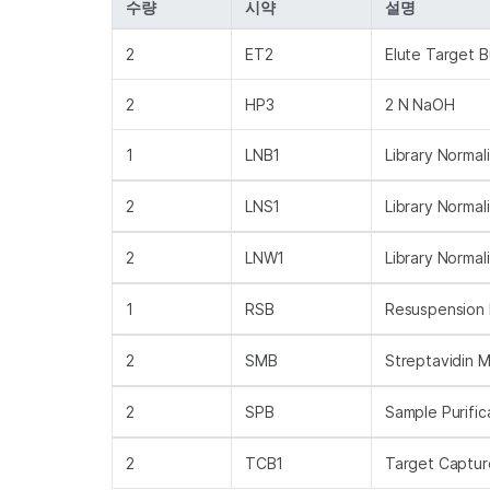
수량
시약
설명
2
ET2
Elute Target B
2
HP3
2 N NaOH
1
LNB1
Library Normal
2
LNS1
Library Normal
2
LNW1
Library Normal
1
RSB
Resuspension 
2
SMB
Streptavidin 
2
SPB
Sample Purific
2
TCB1
Target Captur