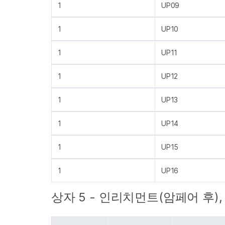
1
UP09
1
UP10
1
UP11
1
UP12
1
UP13
1
UP14
1
UP15
1
UP16
상자 5 - 인리치먼트(암페어 후)