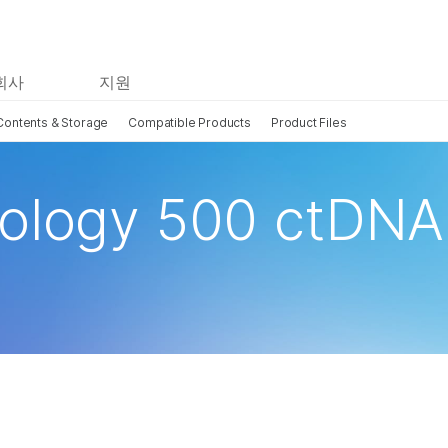
회사
지원
Contents & Storage
Compatible Products
Product Files
cology 500 ctDNA