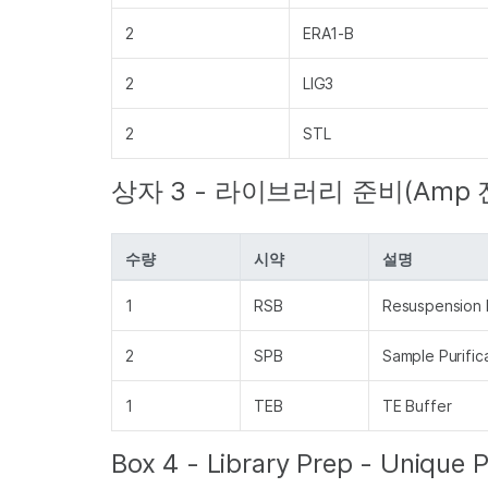
2
ERA1-B
2
LIG3
2
STL
상자 3 - 라이브러리 준비(Amp 
수량
시약
설명
1
RSB
Resuspension 
2
SPB
Sample Purific
1
TEB
TE Buffer
Box 4 - Library Prep - Uniq