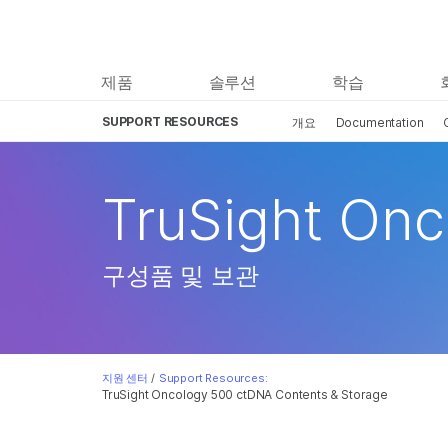
제품
솔루션
학습
SUPPORT RESOURCES
개요
Documentation
TruSight On
구성품 및 보관
지원 센터
/
Support Resources:
TruSight Oncology 500 ctDNA Contents & Storage