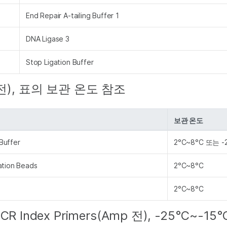
End Repair A-tailing Buffer 1
DNA Ligase 3
Stop Ligation Buffer
전), 표의 보관 온도 참조
보관 온도
Buffer
2°C~8°C 또는 -
ation Beads
2°C~8°C
2°C~8°C
ue PCR Index Primers(Amp 전), -25°C~-