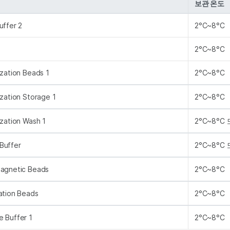
보관 온도
uffer 2
2°C~8°C
2°C~8°C
ization Beads 1
2°C~8°C
ization Storage 1
2°C~8°C
ization Wash 1
2°C~8°C 
Buffer
2°C~8°C 
Magnetic Beads
2°C~8°C
ation Beads
2°C~8°C
e Buffer 1
2°C~8°C