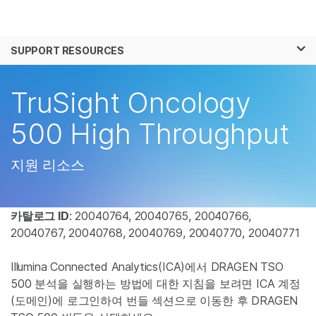
제품
×
보다 관련성이 높은 콘텐츠를 확인하실 수 있
SUPPORT RESOURCES
솔루션
습니다. 주요 관심 분야를 선택해 주세요:
학습
TruSight Oncology
암 연구
임상 종양학 연구
미생물학 연구
생식 보건 연구
회사
500 High Throughput
농업유전체학 연구
유전 및 희귀 질환 연
복합 질환 연구
구
지원
지원 리소스
추천 링크
카탈로그 ID
: 20040764, 20040765, 20040766,
20040767, 20040768, 20040769, 20040770, 20040771
Illumina Connected Analytics(ICA)에서 DRAGEN TSO
500 분석을 실행하는 방법에 대한 지침을 보려면 ICA 계정
(도메인)에 로그인하여 번들 섹션으로 이동한 후 DRAGEN