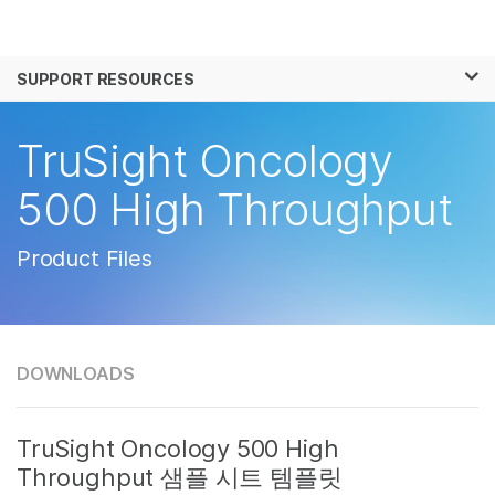
제품
×
보다 관련성이 높은 콘텐츠를 확인하실 수 있
SUPPORT RESOURCES
솔루션
습니다. 주요 관심 분야를 선택해 주세요:
학습
TruSight Oncology
암 연구
임상 종양학 연구
미생물학 연구
생식 보건 연구
회사
500 High Throughput
농업유전체학 연구
유전 및 희귀 질환 연
복합 질환 연구
구
지원
Product Files
추천 링크
DOWNLOADS
TruSight Oncology 500 High
Throughput 샘플 시트 템플릿