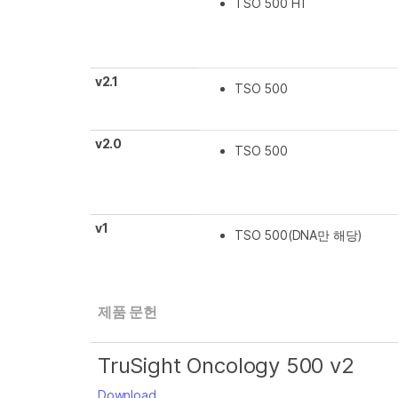
TSO 500 HT
v2.1
TSO 500
v2.0
TSO 500
v1
TSO 500(DNA만 해당)
제품 문헌
TruSight Oncology 500 v2
Download