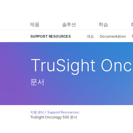
제품
솔루션
학습
SUPPORT RESOURCES
개요
Documentation
TruSight Onc
문서
지원 센터
/
Support Resources:
TruSight Oncology 500 문서