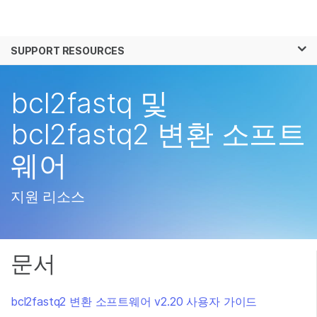
제품
×
보다 관련성이 높은 콘텐츠를 확인하실 수 있
SUPPORT RESOURCES
솔루션
습니다. 주요 관심 분야를 선택해 주세요:
학습
bcl2fastq 및
암 연구
임상 종양학 연구
미생물학 연구
생식 보건 연구
회사
bcl2fastq2 변환 소프트
농업유전체학 연구
유전 및 희귀 질환 연
복합 질환 연구
구
웨어
지원
추천 링크
지원 리소스
문서
bcl2fastq2 변환 소프트웨어 v2.20 사용자 가이드