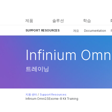
제품
솔루션
학습
SUPPORT RESOURCES
개요
Documentation
Infinium Om
트레이닝
지원 센터
/
Support Resources:
Infinium Omni2.5Exome-8 Kit Training