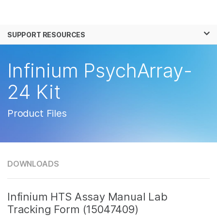
제품
×
보다 관련성이 높은 콘텐츠를 확인하실 수 있
SUPPORT RESOURCES
솔루션
습니다. 주요 관심 분야를 선택해 주세요:
학습
Infinium PsychArray-
암 연구
임상 종양학 연구
미생물학 연구
생식 보건 연구
회사
24 Kit
농업유전체학 연구
유전 및 희귀 질환 연
복합 질환 연구
구
지원
Product Files
추천 링크
DOWNLOADS
Infinium HTS Assay Manual Lab
Tracking Form (15047409)